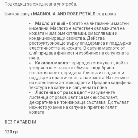
Подходящ за ежедневна употреба.
Билков сапун
MAGNOLIA
AND
ROSE PETALS
съдържа:
Масло от ший -
богато на витамини и мастни
киселини. Маслото е естествен овлажнител на
кожата и има омекотяващи, омасляващи и
кондициониращи свойства. Действа
реструктуриращо върху епидермиса и поддържа
еластичността на кожата. В сапуна маслото от
ший придава финност и изобилие на сапунената
пяна.
Какаово масло -
природен стимулант, който
ускорява клетъчната обмяна, подобрява
овлажняването, придава блясък и гладкост и
поддържа еластичността на кожата. Източник е
на естествени антиоксиданти. Придава кадифена
текстура на сапуна и сапунената пяна.
Листенца от розов цвят -
изсушените
листенца от розов цвят са мек ексфолиант,
декоративна и тонизираща съставка. Допълват
нежното ухание на сапуна и приятно галят
кожата.
БЕЗ ПАРАБЕНИ
120 гр.