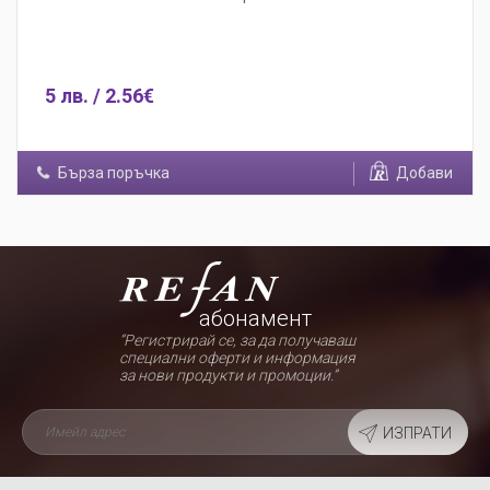
5 лв. / 2.56€
Бърза поръчка
Добави
абонамент
“Регистрирай се, за да получаваш
специални оферти и информация
за нови продукти и промоции.”
ИЗПРАТИ