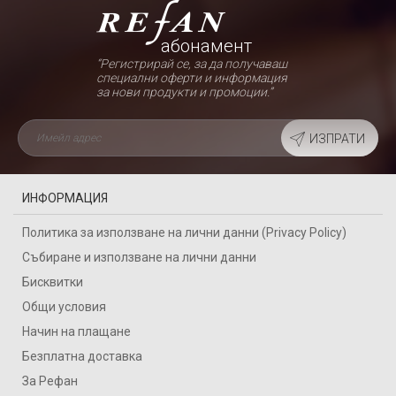
абонамент
“Регистрирай се, за да получаваш
специални оферти и информация
за нови продукти и промоции.”
ИЗПРАТИ
ИНФОРМАЦИЯ
Политика за използване на лични данни (Privacy Policy)
Събиране и използване на лични данни
Бисквитки
Общи условия
Начин на плащане
Безплатна доставка
За Рефан