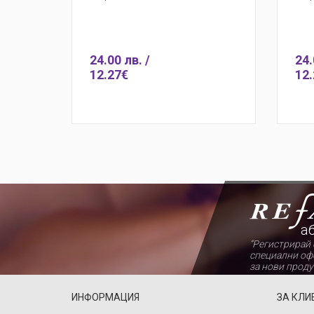
24.00 лв. /
24.
12.27€
12.
Бърза 
а
“Регистрирай 
специални оф
за нови проду
ИНФОРМАЦИЯ
ЗА КЛИ