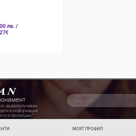
00 лв. /
27€
поръчка
Добави
Бърза поръчка
Добав
бонамент
се, за да получаваш
ерти и информация
кти и промоции.”
ЕНТИ
МОЯТ ПРОФИЛ