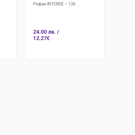
Рефан INTENSE – 126
24.00 лв. /
12.27€
и
Бърза поръчка
Добави
Бърза по