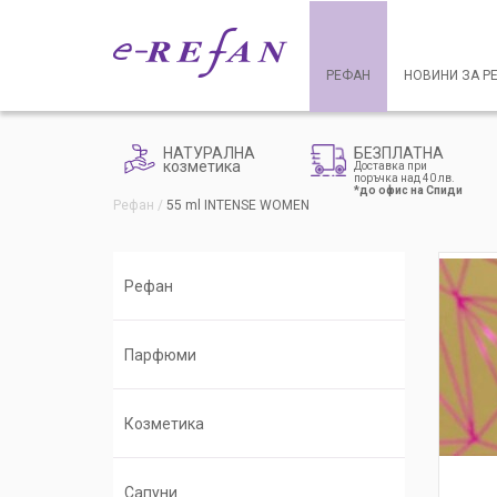
РЕФАН
НОВИНИ ЗА Р
НАТУРАЛНА
БЕЗПЛАТНА
козметика
Доставка при
поръчка над 40 лв.
*до офис на Спиди
Рефан
55 ml INTENSE WOMEN
Рефан
Парфюми
Козметика
Сапуни